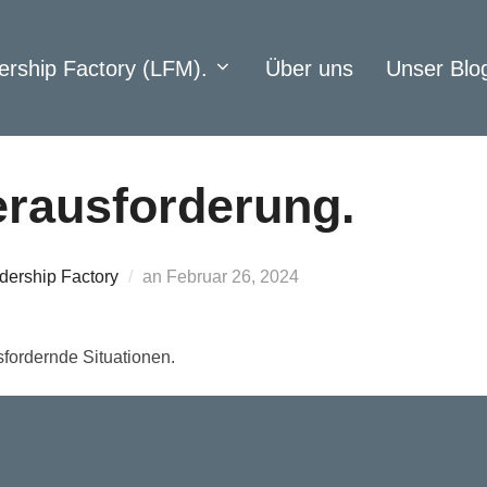
ership Factory (LFM).
Über uns
Unser Blo
Herausforderung.
Veröffentlicht
dership Factory
an
Februar 26, 2024
am
sfordernde Situationen.