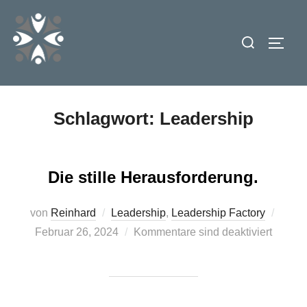
Zum
Inhalt
Suchen
SEIT
springen
nach:
Schlagwort:
Leadership
Die stille Herausforderung.
Veröff
von
Reinhard
Leadership
,
Leadership Factory
am
Februar 26, 2024
Kommentare sind deaktiviert