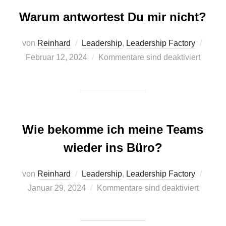
Warum antwortest Du mir nicht?
Veröff
von
Reinhard
Leadership
,
Leadership Factory
am
Februar 12, 2024
Kommentare sind deaktiviert
Wie bekomme ich meine Teams
wieder ins Büro?
Veröff
von
Reinhard
Leadership
,
Leadership Factory
am
Januar 29, 2024
Kommentare sind deaktiviert