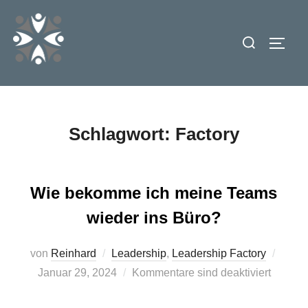
Zum
Inhalt
Suchen
SEIT
springen
nach:
Schlagwort:
Factory
Wie bekomme ich meine Teams
wieder ins Büro?
Veröff
von
Reinhard
Leadership
,
Leadership Factory
am
Januar 29, 2024
Kommentare sind deaktiviert